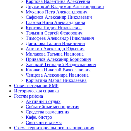
Карпова Валентина Алексеевна
Дружицкий Владимир Александрович
Муханов Петр Александрович
Сафонов Александр Николаевич
Глазова Нина Александровна
Кротова Лидия Николаевна
Талызин Сергей Федорович
Тимофеев Александр Николаевич
Данилова Галина Ильинична
Аникин Александр Юрьевич
Милакова Татьяна Ивановна
Привалов Александр Борисович
Хаецкий Геннадий Владиславович
Клочков Николай Вячеславович
Ченцова Александра Ивановна
Корчагина Мария Николаевна
Совет ветеранов ЯМР
Историческая справка
Гостям района
Активный отдых
Событийные мероприятия
Средства размещения
Кафе, бистро
Святыни и храмы
Схема территориального планирования