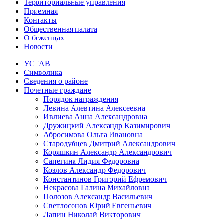
Территориальные управления
Приемная
Контакты
Общественная палата
О беженцах
Новости
УСТАВ
Символика
Сведения о районе
Почетные граждане
Порядок награждения
Левина Алевтина Алексеевна
Ивлиева Анна Александровна
Дружицкий Александр Казимирович
Абросимова Ольга Ивановна
Стародубцев Дмитрий Александрович
Коряшкин Александр Александрович
Сапегина Лидия Федоровна
Козлов Александр Федорович
Константинов Григорий Ефремович
Некрасова Галина Михайловна
Полозов Александр Васильевич
Светлосонов Юрий Евгеньевич
Лапин Николай Викторович