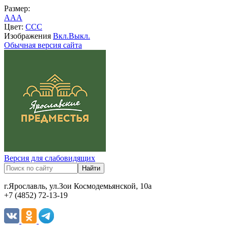
Размер:
A
A
A
Цвет:
C
C
C
Изображения
Вкл.
Выкл.
Обычная версия сайта
Версия для слабовидящих
г.Ярославль, ул.Зои Космодемьянской, 10а
+7 (4852) 72-13-19