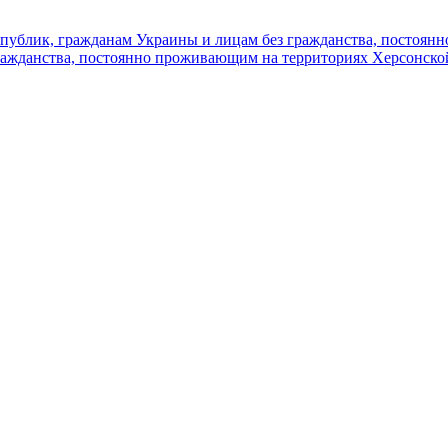
публик, гражданам Украины и лицам без гражданства, постоян
ражданства, постоянно проживающим на территориях Херсонско