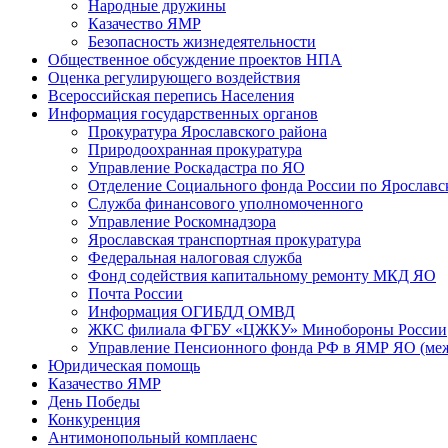
Народные дружины
Казачество ЯМР
Безопасность жизнедеятельности
Общественное обсуждение проектов НПА
Оценка регулирующего воздействия
Всероссийская перепись Населения
Информация государственных органов
Прокуратура Ярославского района
Природоохранная прокуратура
Управление Роскадастра по ЯО
Отделение Социального фонда России по Ярославс
Служба финансового уполномоченного
Управление Роскомнадзора
Ярославская транспортная прокуратура
Федеральная налоговая служба
Фонд содействия капитальному ремонту МКД ЯО
Почта России
Информация ОГИБДД ОМВД
ЖКС филиала ФГБУ «ЦЖКУ» Минобороны России
Управление Пенсионного фонда РФ в ЯМР ЯО (ме
Юридическая помощь
Казачество ЯМР
День Победы
Конкуренция
Антимонопольный комплаенс