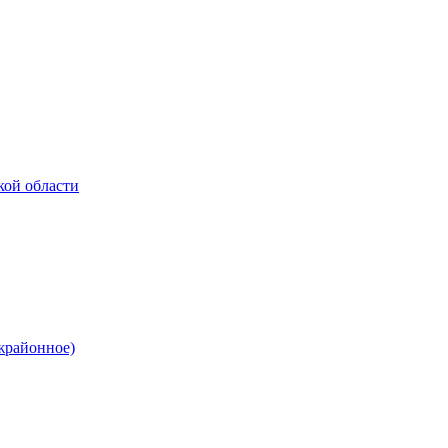
кой области
жрайонное)