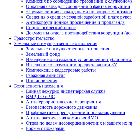
Комиссия по соблюдению требований к служебному
Обратная связь для сообщений о фактах коррупции
«Прямая линия» с гражданами по вопросам антико
Сведения о среднемесячной заработной плате руков
Антикоррупционное просвещение и пропаганда
Социологический опрос
Документы отдела противодействия коррупции (до 
Градостроительство
Земельные и имущественные отношения
Земельные и имущественные отношения
Земельный фонд
Извещение о возможном установлении публичного 
Извещение о возможном предоставлении ЗУ
Комплексные кадастровые работы
Гаражная амнистия
Постановления
Безопасность населения
Единая дежурно-диспетчерская служба
ВМР, ГО и ЧС
Антитеррористические мероприятия
Безопасность дорожного движения
Профилактика преступлений и правонарушений
Антинаркотическая комиссия ЯМО
Отдел по делам несовершеннолетних и защите их п
Борьба с пожарами