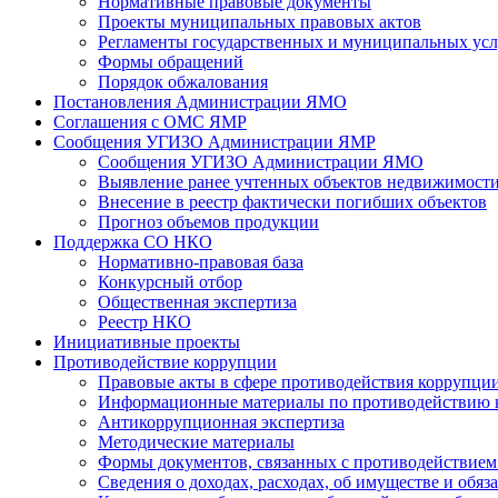
Нормативные правовые документы
Проекты муниципальных правовых актов
Регламенты государственных и муниципальных усл
Формы обращений
Порядок обжалования
Постановления Администрации ЯМО
Соглашения с ОМС ЯМР
Сообщения УГИЗО Администрации ЯМР
Сообщения УГИЗО Администрации ЯМО
Выявление ранее учтенных объектов недвижимости
Внесение в реестр фактически погибших объектов
Прогноз объемов продукции
Поддержка СО НКО
Нормативно-правовая база
Конкурсный отбор
Общественная экспертиза
Реестр НКО
Инициативные проекты
Противодействие коррупции
Правовые акты в сфере противодействия коррупци
Информационные материалы по противодействию 
Антикоррупционная экспертиза
Методические материалы
Формы документов, связанных с противодействием
Сведения о доходах, расходах, об имуществе и обяз