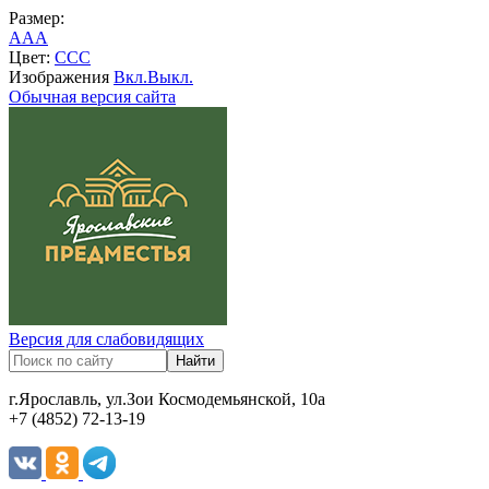
Размер:
A
A
A
Цвет:
C
C
C
Изображения
Вкл.
Выкл.
Обычная версия сайта
Версия для слабовидящих
г.Ярославль, ул.Зои Космодемьянской, 10а
+7 (4852) 72-13-19