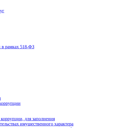
уг
 в рамках 518-ФЗ
и
коррупции
 коррупции, для заполнения
ательствах имущественного характера