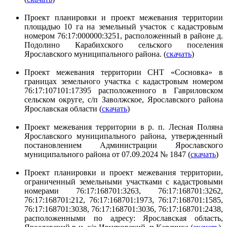
Проект планировки и проект межевания территории
площадью 10 га на земельный участок с кадастровым
номером 76:17:000000:3251, расположенный в районе д.
Подолино Карабихского сельского поселения
Ярославского муниципального района. (
скачать
)
Проект межевания территории СНТ «Сосновка» в
границах земельного участка с кадастровым номером
76:17:107101:17395 расположенного в Гавриловском
сельском округе, с/п Заволжское, Ярославского района
Ярославская области (
скачать
)
Проект межевания территории в р. п. Лесная Поляна
Ярославского муниципального района, утвержденный
постановлением Администрации Ярославского
муниципального района от 07.09.2024 № 1847 (
скачать
)
Проект планировки и проект межевания территории,
ограниченный земельными участками с кадастровыми
номерами 76:17:168701:3263, 76:17:168701:3262,
76:17:168701:212, 76:17:168701:1973, 76:17:168701:1585,
76:17:168701:3038, 76:17:168701:3036, 76:17:168701:2438,
расположенными по адресу: Ярославская область,