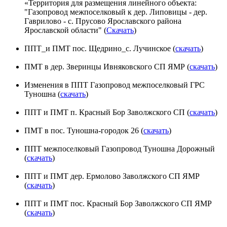
«Территория для размещения линейного объекта:
"Газопровод межпоселковый к дер. Липовицы - дер.
Гаврилово - с. Прусово Ярославского района
Ярославской области" (
Скачать
)
ППТ_и ПМТ пос. Щедрино_с. Лучинское (
скачать
)
ПМТ в дер. Зверинцы Ивняковского СП ЯМР (
скачать
)
Изменения в ППТ Газопровод межпоселковый ГРС
Туношна (
скачать
)
ППТ и ПМТ п. Красный Бор Заволжского СП (
скачать
)
ПМТ в пос. Туношна-городок 26 (
скачать
)
ППТ межпоселковый Газопровод Туношна Дорожный
(
скачать
)
ППТ и ПМТ дер. Ермолово Заволжского СП ЯМР
(
скачать
)
ППТ и ПМТ пос. Красный Бор Заволжского СП ЯМР
(
скачать
)