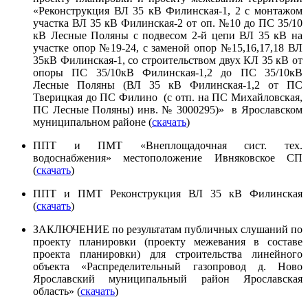
«Реконструкция ВЛ 35 кВ Филинская-1, 2 с монтажом
участка ВЛ 35 кВ Филинская-2 от оп. №10 до ПС 35/10
кВ Лесные Поляны с подвесом 2-й цепи ВЛ 35 кВ на
участке опор №19-24, с заменой опор №15,16,17,18 ВЛ
35кВ Филинская-1, со строительством двух КЛ 35 кВ от
опоры ПС 35/10кВ Филинская-1,2 до ПС 35/10кВ
Лесные Поляны (ВЛ 35 кВ Филинская-1,2 от ПС
Тверицкая до ПС Филино (с отп. на ПС Михайловская,
ПС Лесные Поляны) инв. № 3000295)» в Ярославском
муниципальном районе (
скачать
)
ППТ и ПМТ «Внеплощадочная сист. тех.
водоснабжения» местоположение Ивняковское СП
(
скачать
)
ППТ и ПМТ Реконструкция ВЛ 35 кВ Филинская
(
скачать
)
ЗАКЛЮЧЕНИЕ по результатам публичных слушаний по
проекту планировки (проекту межевания в составе
проекта планировки) для строительства линейного
объекта «Распределительный газопровод д. Ново
Ярославский муниципальный район Ярославская
область» (
скачать
)