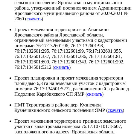
сельского поселения Ярославского муниципального
района, утвержденный постановлением Администрации
Ярославского муниципального района от 20.09.2021 №
2060 (
скачать
)
Проект межевания территории в д. Ананьино
Ярославского района Ярославской области,
ограниченный земельными участками с кадастровыми
номерами 76:17:132601:96, 76:17:132601:98,
76:17:132601:295, 76:17:132601:99, 76:17:132601:355,
76:17:132601:337, 76:17:132601:286, 76:17:132601:81,
76:17:132601:609, 76:17:132601:343, 76:17:132601:292,
76:17:134501:5212 (
скачать
)
Проект планировки и проект межевания территории
площадью 6,8 га на земельный участок с кадастровым
номером 76:17:134501:5272, расположенный в районе д.
Подолино Карабихского СП ЯМР (
скачать
)
ПМТ Территория в районе дер. Кузнечиха
Кузнечихинского сельского поселения ЯМР (
скачать
)
Проект межевания территории в границах земельного
участка с кадастровым номером 76:17:107101:18607,
расположенного по адресу: Ярославская область,