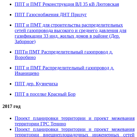
ППТ и ПМТ Реконструкция ВЛ 35 кВ Лютовская
ППТ Газоснобжения ДНТ Прилуг
ППТ и ПМТ для строительства распределительных
сетей газопровода высокого и среднего давления для
газификации 33 инд. жилых домов в районе (Дер.
Заборное)
ППТи ПМТ Распределительный газопровод д.
Воробино
ППТ и ПМТ Распределительный газопровод д.
Иванищево
ППТ дер. Кузнечиха
ППТ в поселке Красный Бор
2017 год
Проект планировки территории и проект межевания
территории ГРС Тенино
Проект планировки территории и проект межевания
территории внешнеплощадочных инженерных сетей