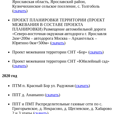
Ярославская область, Ярославский район,
Кузнечихинское сельское поселение, с. Толгоболь
(
скачать
)
ПРОЕКТ ПЛАНИРОВКИ ТЕРРИТОРИИ (ПРОЕКТ
МЕЖЕВАНИЯ В СОСТАВЕ ПРОЕКТА
ПЛАНИРОВКИ) Размещение автомобильной дороги
«Северо-восточная окружная автодорога г. Ярославля
2км+200м – автодорога Москва – Архангельск –
Юрятино 0км+500м» (
скачать
)
Проект межевания территории СНТ «Бор» (
скачать
)
Проект межевания территории СНТ «Юбилейный сад»
(
скачать
)
2020 год
ПТМ п. Красный Бор ул. Радужная (
скачать
)
ППТ д. Ананьино (
скачать
)
ППТ и ПМТ Распределительные газовые сети по с.
Григорьевское, д. Некрасово, д. Щеглевское, д. Хабарово
2 и 3 этапы (
скачать
)