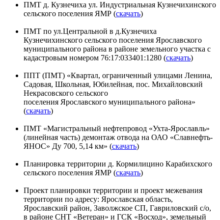
ПМТ д. Кузнечиха ул. Индустриальная Кузнечихинского
сельского поселения ЯМР (
скачать
)
ПМТ по ул.Центральной в д.Кузнечиха
Кузнечихинского сельского поселения Ярославского
муниципального района в районе земельного участка с
кадастровым номером 76:17:033401:1280 (
скачать
)
ППТ (ПМТ) «Квартал, ограниченный улицами Ленина,
Садовая, Школьная, Юбилейная, пос. Михайловский
Некрасовского сельского
поселения Ярославского муниципального района»
(
скачать
)
ПМТ «Магистральный нефтепровод «Ухта-Ярославль»
(линейная часть) демонтаж отвода на ОАО «Славнефть-
ЯНОС» Ду 700, 5,14 км» (
скачать
)
Планировка территории д. Кормилицино Карабихского
сельского поселения ЯМР (
скачать
)
Проект планировки территории и проект межевания
территории по адресу: Ярославская область,
Ярославский район, Заволжское СП, Гавриловский с/о,
в районе СНТ «Ветеран» и ГСК «Восход», земельный