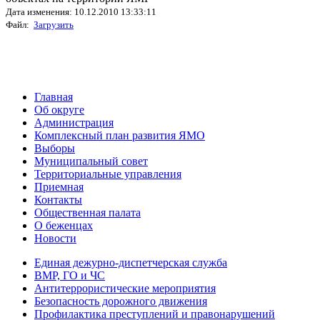
Дата изменения: 10.12.2010 13:33:11
Файл:
Загрузить
Главная
Об округе
Администрация
Комплексный план развития ЯМО
Выборы
Муниципальный совет
Территориальные управления
Приемная
Контакты
Общественная палата
О беженцах
Новости
Единая дежурно-диспетчерская служба
ВМР, ГО и ЧС
Антитеррористические мероприятия
Безопасность дорожного движения
Профилактика преступлений и правонарушений