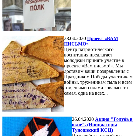
28.04.2020
Проект «ВАМ
ПИСЬМО»
Центр патриотического
воспитания предлагает
молодежи принять участие в
проекте «Вам письмо!». Мы
доставим ваши поздравления с
Праздником Победы участникам
войны, труженикам тыла и всем
тем, чьими силами ковалась та
самая, одна на всех...
26.04.2020
Акция "Голубь в
окне". (Инициаторы
Туношеский КСЦ)
Пожалуйста, сделайте с