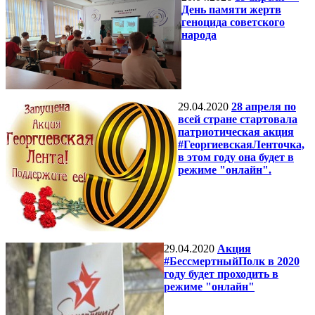
День памяти жертв
геноцида советского
народа
29.04.2020
28 апреля по
всей стране стартовала
патриотическая акция
#ГеоргиевскаяЛенточка,
в этом году она будет в
режиме "онлайн".
29.04.2020
Акция
#БессмертныйПолк в 2020
году будет проходить в
режиме "онлайн"