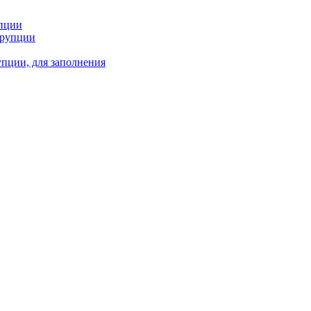
пции
ррупции
пции, для заполнения