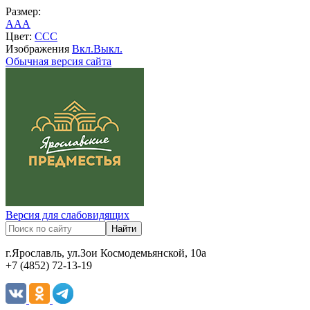
Размер:
A
A
A
Цвет:
C
C
C
Изображения
Вкл.
Выкл.
Обычная версия сайта
Версия для слабовидящих
г.Ярославль, ул.Зои Космодемьянской, 10а
+7 (4852) 72-13-19