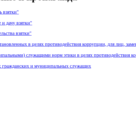
ь взятки"
и дачу взятки"
льства взятки"
становленных в целях противодействия коррупции, для лиц, з
ипальными) служащими норм этики в целях противодействия 
х гражданских и муниципальных служащих