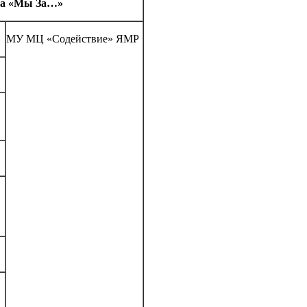
уба «Мы За…»
МУ МЦ «Содействие» ЯМР