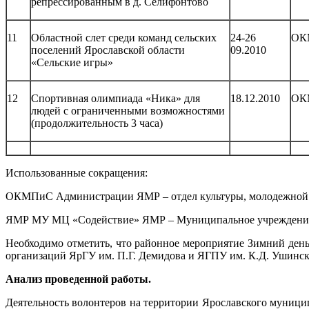
репрессированным в д. Селифонтово
11
Областной слет среди команд сельских
24-26
ОК
поселений Ярославской области
09.2010
«Сельские игры»
12
Спортивная олимпиада «Ника» для
18.12.2010
ОК
людей с ограниченными возможностями
(продолжительность 3 часа)
Использованные сокращения:
ОКМПиС Администрации ЯМР – отдел культуры, молодежной
ЯМР МУ МЦ «Содействие» ЯМР – Муниципальное учреждение 
Необходимо отметить, что районное мероприятие Зимний де
организаций ЯрГУ им. П.Г. Демидова и ЯГПУ им. К.Д. Ушинск
Анализ проведенной работы.
Деятельность волонтеров на территории Ярославского муницип