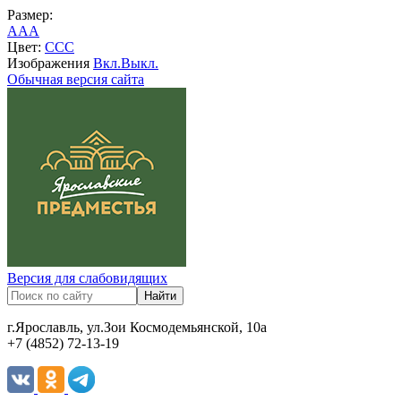
Размер:
A
A
A
Цвет:
C
C
C
Изображения
Вкл.
Выкл.
Обычная версия сайта
Версия для слабовидящих
г.Ярославль, ул.Зои Космодемьянской, 10а
+7 (4852) 72-13-19