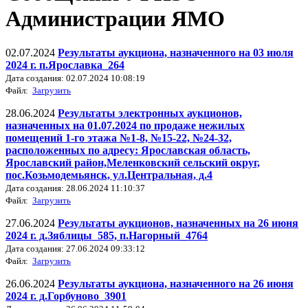
Администрации ЯМО
02.07.2024
Результаты аукциона, назначенного на 03 июля
2024 г. п.Ярославка_264
Дата создания: 02.07.2024 10:08:19
Файл:
Загрузить
28.06.2024
Результаты электронных аукционов,
назначенных на 01.07.2024 по продаже нежилых
помещений 1-го этажа №1-8, №15-22, №24-32,
расположенных по адресу: Ярославская область,
Ярославский район,Меленковский сельский округ,
пос.Козьмодемьянск, ул.Центральная, д.4
Дата создания: 28.06.2024 11:10:37
Файл:
Загрузить
27.06.2024
Результаты аукционов, назначенных на 26 июня
2024 г. д.Зяблицы_585, п.Нагорный_4764
Дата создания: 27.06.2024 09:33:12
Файл:
Загрузить
26.06.2024
Результаты аукциона, назначенного на 26 июня
2024 г. д.Горбуново_3901