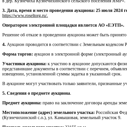
в дер. Кузнечиха Кузнечихинского сельского поселения ЯМР».
3. Дата, время и место проведения аукциона: 25 июля 2024 го
https://www.roseltorg.ru/.
Оператором электронной площадки является АО «ЕЭТП».
Решение об отказе в проведении аукциона может быть принято 
4.
Аукцион проводится в соответствии с Земельным кодексом 
Форма торгов:
аукцион в электронной форме (электронный ау
Участники аукциона:
к участию в аукционе допускаются физи
представившие документы в соответствии с перечнем, объявл
извещении, установленной суммы задатка в указанный срок.
В аукционе могут участвовать только заявители, признанные у
5. Сведения о предмете аукциона
.
Предмет аукциона:
право на заключение договора аренды земе
Местоположение (адрес) земельного участка:
Российская Феде
(Кузнечихинский с.о.), ул. Камышовая, земельный участок 9.