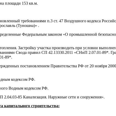
на площади 153 кв.м.
новленный требованиями п.3 ст. 47 Воздушного кодекса Россий
ославль (Туношна)» .
определенные Федеральным законом «О промышленной безопасн
дтопления. Застройку участка производить при условии выполн
ованиями Свода правил СП 42.13330.2011 «СНиП 2.07.01-89*. Гр
01-89*.
ержденных постановлением Правительства РФ от 20 ноября 2000
одным кодексом РФ.
ного Водным кодексом РФ.
 2.04.03-85 Канализация. Наружные сети и сооружения».
а капитального строительства: