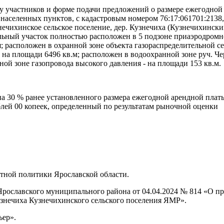
ву участников и форме подачи предложений о размере ежегодной
населенных пунктов, с кадастровым номером 76:17:061701:2138,
чихинское сельское поселение, дер. Кузнечиха (Кузнечихинский
льный участок полностью расположен в 5 подзоне приаэродромн
 расположен в охранной зоне объекта газораспределительной се
на площади 6496 кв.м; расположен в водоохранной зоне руч. Че
ной зоне газопровода высокого давления - на площади 153 кв.м.
а 30 % ранее установленного размера ежегодной арендной плат
ублей 00 копеек, определенный по результатам рыночной оценки
нтной политики Ярославской области.
рославского муниципального района от 04.04.2024 № 814 «О пр
Кузнечиха Кузнечихинского сельского поселения ЯМР».
ьер».