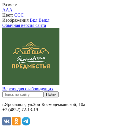
Размер:
A
A
A
Цвет:
C
C
C
Изображения
Вкл.
Выкл.
Обычная версия сайта
Версия для слабовидящих
г.Ярославль, ул.Зои Космодемьянской, 10а
+7 (4852) 72-13-19