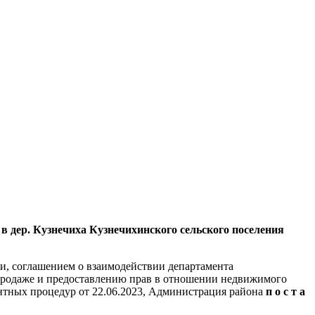
в дер. Кузнечиха Кузнечихинского сельского поселения
ции, соглашением о взаимодействии департамента
 продаже и предоставлению прав в отношении недвижимого
нтных процедур от 22.06.2023, Администрация района
п о с т а