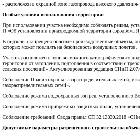
- расположен в охранной зоне газопровода высокого давления- 
Особые условия использования территории:
При использовании участка необходимо соблюдать режим, уста
П «Об установлении приаэродромной территории аэродрома Яр
В подзоне 5 запрещено опасные производственные объекты, 
которых может повлиять на безопасность воздушных полетов.
Участок расположен в зоне возможного катастрофического по
территории от затопления, подтопления в соответствии с треб
сельских поселений» Актуализированная редакция СНиП 2.07.
Соблюдение Правил охраны газораспределительных сетей, утв
газораспределительных сетей».
Соблюдение режима водоохранных зон рек, установленного В
Соблюдение режима прибрежных защитных полос, установлен
Соблюдение требований Свода правил СП 32.13330.2018 «СНиП
Допустимые параметры разрешенного строительства объект