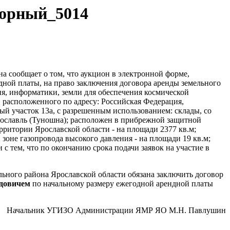
агорный_5014
 сообщает о том, что аукцион в электронной форме,
дной платы, на право заключения договора аренды земельного
ия, информатики, земли для обеспечения космической
, расположенного по адресу: Российская Федерация,
ый участок 13а, с разрешенным использованием: склады, со
ославль (Туношна); расположен в прибрежной защитной
ерритории Ярославской области - на площади 2377 кв.м;
зоне газопровода высокого давления - на площади 19 кв.м;
с тем, что по окончанию срока подачи заявок на участие в
ьного района Ярославской области обязана заключить договор
довичем
по начальному размеру ежегодной арендной платы
Начальник УГИЗО Администрации ЯМР ЯО М.Н. Павлушин