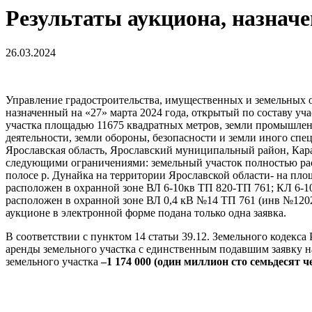
Результаты аукциона, назначе
26.03.2024
Управление градостроительства, имущественных и земельных 
назначенный на «27» марта 2024 года, открытый по составу уч
участка площадью 11675 квадратных метров, земли промышленн
деятельности, земли обороны, безопасности и земли иного спе
Ярославская область, Ярославский муниципальный район, Караб
следующими ограничениями: земельный участок полностью рас
полосе р. Дунайка на территории Ярославской области- на пло
расположен в охранной зоне ВЛ 6-10кв ТП 820-ТП 761; КЛ 6-10
расположен в охранной зоне ВЛ 0,4 кВ №14 ТП 761 (инв №120223
аукционе в электронной форме подана только одна заявка.
В соответствии с пунктом 14 статьи 39.12. Земельного кодек
аренды земельного участка с единственным подавшим заявку н
земельного участка
–1 174 000 (один миллион сто семьдесят 