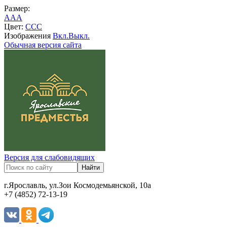
Размер:
A
A
A
Цвет:
C
C
C
Изображения
Вкл.
Выкл.
Обычная версия сайта
Версия для слабовидящих
г.Ярославль, ул.Зои Космодемьянской, 10а
+7 (4852) 72-13-19