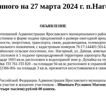
нного на 27 марта 2024 г. п.Н
ОБЪЯВЛЕНИЕ
отношений Администрации Ярославского муниципального района
астников и форме подачи предложений о размере ежегодной арен
ости, энергетики, транспорта, связи, радиовещания, телевиден
циального назначения, с кадастровым номером 76:17:144401:5014
ихское сельское поселение, пос. Нагорный, ул. Дачная, земельн
положен в 5 подзоне приаэродромной территории аэропорта Яр
щади 1693 кв.м; расположен в водоохраной зоне р. Дунайка на т
кв ТП 761-ТП 820 - на площади 94 кв.м; расположен в охранной 
66-00)- на площади 3 кв.м, признается несостоявшимся в связи 
са Российской Федерации Администрация Ярославского муниципал
а участие в аукционе участником –
Ибиевым Русланом Магоме
четыре тысячи) рублей 00 копеек.