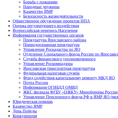
Борьба с пожарами
Народные дружины
Казачество ЯМР
Безопасность жизнедеятельности
Общественное обсуждение проектов НПА
Оценка регулирующего воздействия
Всероссийская перепись Населения
Информация государственных органов
Прокуратура Ярославского района
Природоохранная прокуратура
Управление Роскадастра по ЯО
Отделение Социального фонда России по Ярославс
Служба финансового уполномоченного
Управление Роскомнадзора
Ярославская транспортная прокуратура
Федеральная налоговая служба
Фонд содействия капитальному ремонту МКД ЯО
Почта России
Информация ОГИБДД ОМВД
ЖКС филиала ФГБУ «ЦЖКУ» Минобороны России
Управление Пенсионного фонда РФ в ЯМР ЯО (ме
Юридическая помощь
Казачество ЯМР
День Победы
Конкуренция