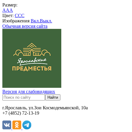
Размер:
A
A
A
Цвет:
C
C
C
Изображения
Вкл.
Выкл.
Обычная версия сайта
Версия для слабовидящих
г.Ярославль, ул.Зои Космодемьянской, 10а
+7 (4852) 72-13-19