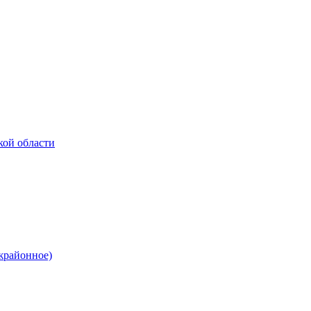
кой области
жрайонное)