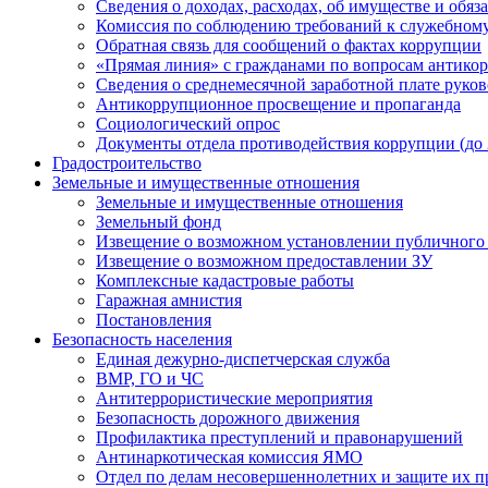
Сведения о доходах, расходах, об имуществе и обяз
Комиссия по соблюдению требований к служебному
Обратная связь для сообщений о фактах коррупции
«Прямая линия» с гражданами по вопросам антико
Сведения о среднемесячной заработной плате руков
Антикоррупционное просвещение и пропаганда
Социологический опрос
Документы отдела противодействия коррупции (до 
Градостроительство
Земельные и имущественные отношения
Земельные и имущественные отношения
Земельный фонд
Извещение о возможном установлении публичного 
Извещение о возможном предоставлении ЗУ
Комплексные кадастровые работы
Гаражная амнистия
Постановления
Безопасность населения
Единая дежурно-диспетчерская служба
ВМР, ГО и ЧС
Антитеррористические мероприятия
Безопасность дорожного движения
Профилактика преступлений и правонарушений
Антинаркотическая комиссия ЯМО
Отдел по делам несовершеннолетних и защите их п