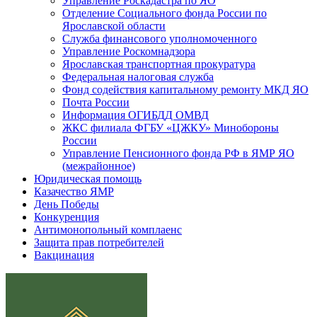
Управление Роскадастра по ЯО
Отделение Социального фонда России по
Ярославской области
Служба финансового уполномоченного
Управление Роскомнадзора
Ярославская транспортная прокуратура
Федеральная налоговая служба
Фонд содействия капитальному ремонту МКД ЯО
Почта России
Информация ОГИБДД ОМВД
ЖКС филиала ФГБУ «ЦЖКУ» Минобороны
России
Управление Пенсионного фонда РФ в ЯМР ЯО
(межрайонное)
Юридическая помощь
Казачество ЯМР
День Победы
Конкуренция
Антимонопольный комплаенс
Защита прав потребителей
Вакцинация