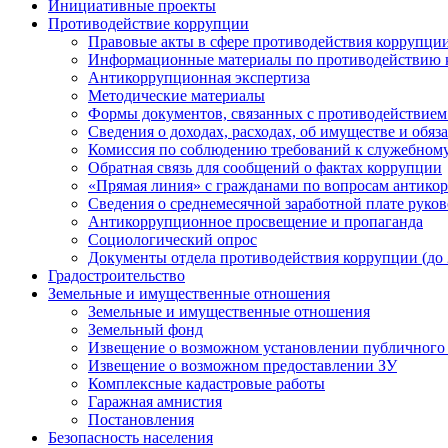
Инициативные проекты
Противодействие коррупции
Правовые акты в сфере противодействия коррупци
Информационные материалы по противодействию 
Антикоррупционная экспертиза
Методические материалы
Формы документов, связанных с противодействием
Сведения о доходах, расходах, об имуществе и обяз
Комиссия по соблюдению требований к служебному
Обратная связь для сообщений о фактах коррупции
«Прямая линия» с гражданами по вопросам антико
Сведения о среднемесячной заработной плате руков
Антикоррупционное просвещение и пропаганда
Социологический опрос
Документы отдела противодействия коррупции (до 
Градостроительство
Земельные и имущественные отношения
Земельные и имущественные отношения
Земельный фонд
Извещение о возможном установлении публичного 
Извещение о возможном предоставлении ЗУ
Комплексные кадастровые работы
Гаражная амнистия
Постановления
Безопасность населения