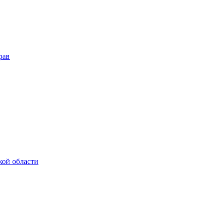
рав
кой области