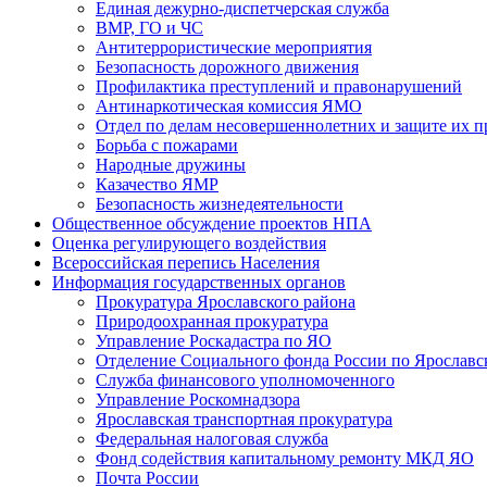
Единая дежурно-диспетчерская служба
ВМР, ГО и ЧС
Антитеррористические мероприятия
Безопасность дорожного движения
Профилактика преступлений и правонарушений
Антинаркотическая комиссия ЯМО
Отдел по делам несовершеннолетних и защите их п
Борьба с пожарами
Народные дружины
Казачество ЯМР
Безопасность жизнедеятельности
Общественное обсуждение проектов НПА
Оценка регулирующего воздействия
Всероссийская перепись Населения
Информация государственных органов
Прокуратура Ярославского района
Природоохранная прокуратура
Управление Роскадастра по ЯО
Отделение Социального фонда России по Ярославс
Служба финансового уполномоченного
Управление Роскомнадзора
Ярославская транспортная прокуратура
Федеральная налоговая служба
Фонд содействия капитальному ремонту МКД ЯО
Почта России