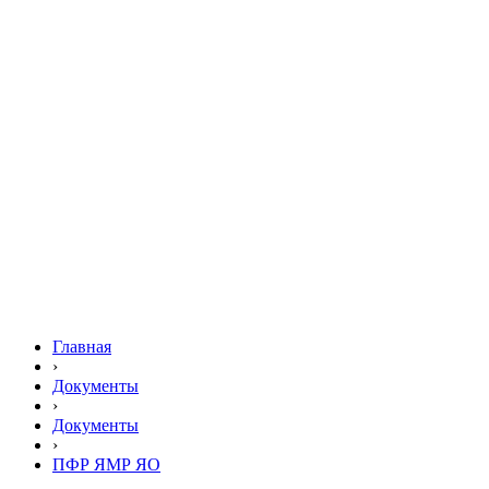
Главная
›
Документы
›
Документы
›
ПФР ЯМР ЯО