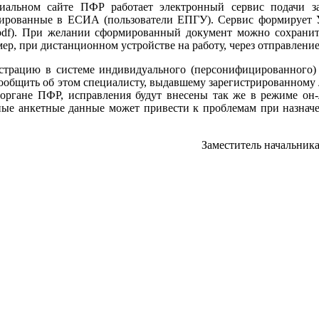
льном сайте ПФР работает электронный сервис подачи зая
трированные в ЕСИА (пользователи ЕПГУ). Сервис формирует 
df). При желании сформированный документ можно сохранить,
ер, при дистанционном устройстве на работу, через отправление
рацию в системе индивидуального (персонифицированного) у
 сообщить об этом специалисту, выдавшему зарегистрированному
ргане ПФР, исправления будут внесены так же в режиме он-л
ые анкетные данные может привести к проблемам при назнач
Заместитель начальник