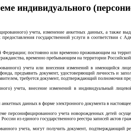
теме индивидуального (персон
ицированного) учета, изменение анкетных данных, а также вы
предоставления государственной услуги в соответствии с А
кой Федерации; постоянно или временно проживающим на терр
з гражданства, временно пребывающим на территории Российско
рованного) учета или внесения изменений в имеющийся лице
онда, предъявить документ, удостоверяющий личность и запол
авителем, требуется документ, подтверждающий полномочия пред
нного) учета, внесение изменений в индивидуальный лицево
 анкетных данных в форме электронного документа в настоящее
стеме персонифицированного учета новорожденных детей осуще
оссии из единого государственного реестра записей актов граж
ованного учета, могут получить документ, подтверждающий 