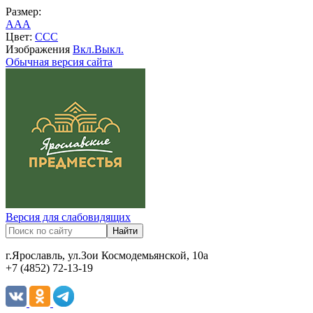
Размер:
A
A
A
Цвет:
C
C
C
Изображения
Вкл.
Выкл.
Обычная версия сайта
Версия для слабовидящих
г.Ярославль, ул.Зои Космодемьянской, 10а
+7 (4852) 72-13-19