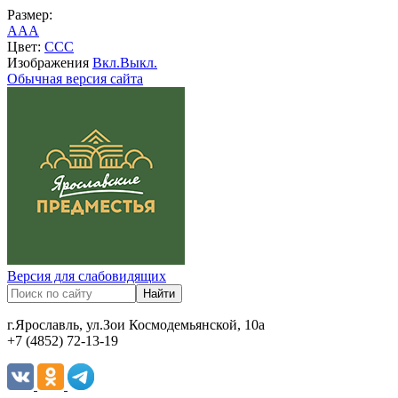
Размер:
A
A
A
Цвет:
C
C
C
Изображения
Вкл.
Выкл.
Обычная версия сайта
Версия для слабовидящих
г.Ярославль, ул.Зои Космодемьянской, 10а
+7 (4852) 72-13-19