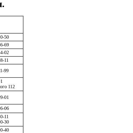
.
10-50
66-69
54-02
88-11
11-99
01
вого 112
09-01
06-06
80-11
00-30
00-40