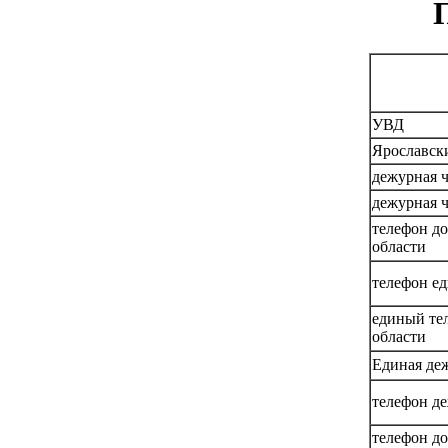
УВД
Ярославск
дежурная 
дежурная 
телефон д
области
телефон ед
единый те
области
Единая де
телефон д
телефон д