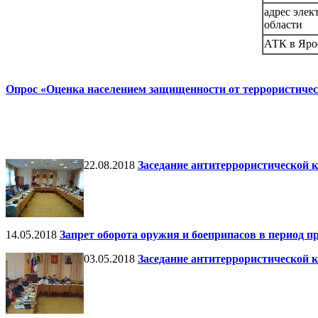
адрес эле
области
АТК в Яро
Опрос «Оценка населением защищенности от террористичес
22.08.2018
Заседание антитеррористической 
14.05.2018
Запрет оборота оружия и боеприпасов в период п
03.05.2018
Заседание антитеррористической 