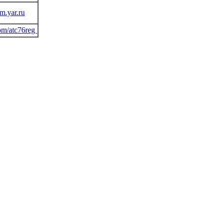
m.yar.ru
com/atc76reg