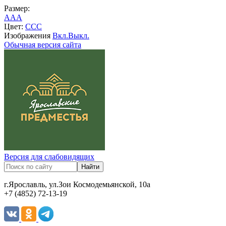
Размер:
A
A
A
Цвет:
C
C
C
Изображения
Вкл.
Выкл.
Обычная версия сайта
Версия для слабовидящих
г.Ярославль, ул.Зои Космодемьянской, 10а
+7 (4852) 72-13-19