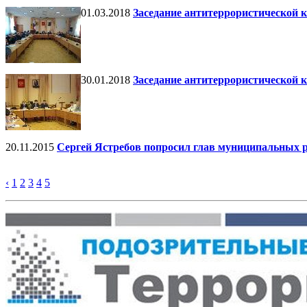
01.03.2018
Заседание антитеррористической 
30.01.2018
Заседание антитеррористической 
20.11.2015
Сергей Ястребов попросил глав муниципальных р
‹
1
2
3
4
5