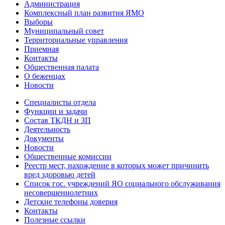
Администрация
Комплексный план развития ЯМО
Выборы
Муниципальный совет
Территориальные управления
Приемная
Контакты
Общественная палата
О беженцах
Новости
Специалисты отдела
Функции и задачи
Состав ТКДН и ЗП
Деятельность
Документы
Новости
Общественные комиссии
Реестр мест, нахождение в которых может причинить
вред здоровью детей
Список гос. учреждений ЯО социального обслуживания
несовершеннолетних
Детские телефоны доверия
Контакты
Полезные ссылки