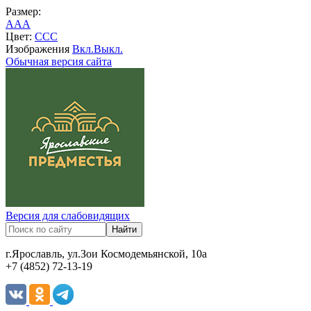
Размер:
A
A
A
Цвет:
C
C
C
Изображения
Вкл.
Выкл.
Обычная версия сайта
Версия для слабовидящих
г.Ярославль, ул.Зои Космодемьянской, 10а
+7 (4852) 72-13-19