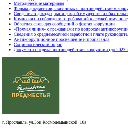
Методические материалы
Формы документов, связанных с противодействием корру
Сведения о доходах, расходах, об имуществе и обязатель
Комиссия по соблюдению требований к служебному пове
Обратная связь для сообщений о фактах коррупции
«Прямая линия» с гражданами по вопросам антикоррупц
Сведения о среднемесячной заработной плате руководите
Антикоррупционное просвещение и пропаганда
Социологический опрос
Документы отдела противодействия коррупции (до 2023 г
г. Ярославль, ул.Зои Космодемьянской, 10а