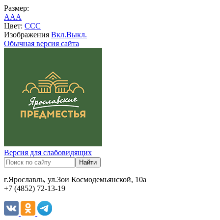
Размер:
A
A
A
Цвет:
C
C
C
Изображения
Вкл.
Выкл.
Обычная версия сайта
Версия для слабовидящих
г.Ярославль, ул.Зои Космодемьянской, 10а
+7 (4852) 72-13-19