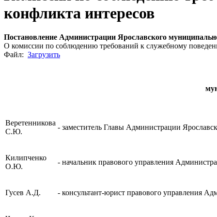
конфликта интересов
Постановление Администрации Ярославского муниципальног
О комиссии по соблюдению требований к служебному поведен
Файл:
Загрузить
му
Веретенникова
-
заместитель Главы Администрации Ярославско
С.Ю.
Килипченко
-
начальник правового управления Администра
О.Ю.
Гусев А.Д.
-
консультант-юрист правового управления Ад