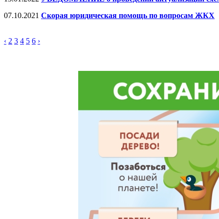
07.10.2021
Скорая юридическая помощь по вопросам ЖКХ
‹
2
3
4
5
6
›