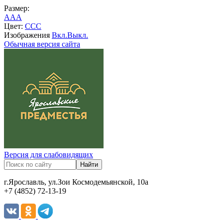
Размер:
A
A
A
Цвет:
C
C
C
Изображения
Вкл.
Выкл.
Обычная версия сайта
Версия для слабовидящих
г.Ярославль, ул.Зои Космодемьянской, 10а
+7 (4852) 72-13-19