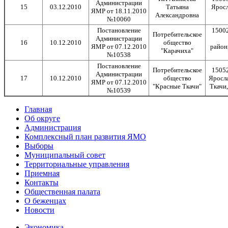
Администрации
15
03.12.2010
Татьяна
Яросл
ЯМР от 18.11.2010
Александровна
№10060
Постановление
15002
Потребительское
Администрации
16
10.12.2010
общество
ЯМР от 07.12.2010
райо
"Карачиха"
№10538
Постановление
Потребительское
15052
Администрации
17
10.12.2010
общество
Яросла
ЯМР от 07.12.2010
"Красные Ткачи"
Ткачи,
№10539
Главная
Об округе
Администрация
Комплексный план развития ЯМО
Выборы
Муниципальный совет
Территориальные управления
Приемная
Контакты
Общественная палата
О беженцах
Новости
Экономика