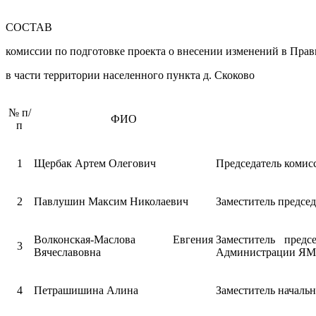
СОСТАВ
комиссии по подготовке проекта о внесении изменений в Прав
в части территории населенного пункта д. Скоково
№ п/
ФИО
п
1
Щербак Артем Олегович
Председатель комис
2
Павлушин Максим Николаевич
Заместитель предсе
Волконская-Маслова Евгения
Заместитель предс
3
Вячеславовна
Администрации ЯМР
4
Петрашишина Алина
Заместитель начальн