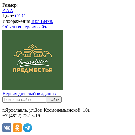
Размер:
A
A
A
Цвет:
C
C
C
Изображения
Вкл.
Выкл.
Обычная версия сайта
Версия для слабовидящих
г.Ярославль, ул.Зои Космодемьянской, 10а
+7 (4852) 72-13-19