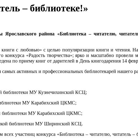
тель – библиотеке!»
ы Ярославского района «Библиотека – читателю, читате
 книги с любовью» с целью популяризации книги и чтения. Н
ого конкурса «Радость творчества»; ярко и масштабно провели
едена по приему книг от дарителей в День книгодарения 14 февр
л самых активных и профессиональных библиотекарей нашего р
ой библиотеки МУ Кузнечихинский КСЦ;
библиотеки МУ Карабихский ЦКМС;
й библиотеки МУ Карабихский ЦКМС;
ской библиотеки МУ Ширинский КСЦ.
 всех участниц конкурса «Библиотека – читателю, читатель – б