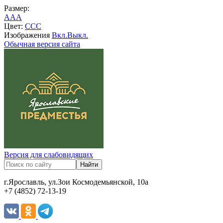
Размер:
A
A
A
Цвет:
C
C
C
Изображения
Вкл.
Выкл.
Обычная версия сайта
Версия для слабовидящих
г.Ярославль, ул.Зои Космодемьянской, 10а
+7 (4852) 72-13-19