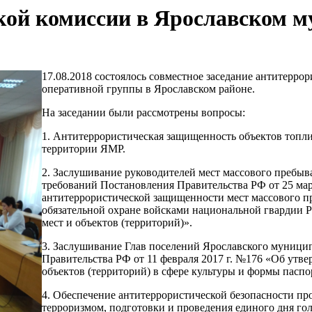
кой комиссии в Ярославском 
17.08.2018 состоялось совместное заседание антитерр
оперативной группы в Ярославском районе.
На заседании были рассмотрены вопросы:
1. Антитеррористическая защищенность объектов топл
территории ЯМР.
2. Заслушивание руководителей мест массового пребы
требований Постановления Правительства РФ от 25 мар
антитеррористической защищенности мест массового п
обязательной охране войсками национальной гвардии Р
мест и объектов (территорий)».
3. Заслушивание Глав поселений Ярославского муници
Правительства РФ от 11 февраля 2017 г. №176 «Об утв
объектов (территорий) в сфере культуры и формы паспо
4. Обеспечение антитеррористической безопасности про
терроризмом, подготовки и проведения единого дня го