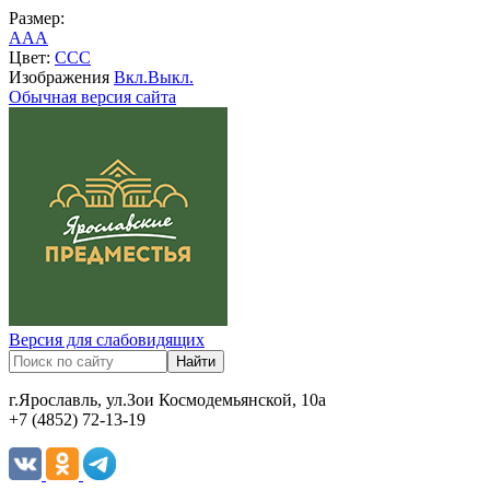
Размер:
A
A
A
Цвет:
C
C
C
Изображения
Вкл.
Выкл.
Обычная версия сайта
Версия для слабовидящих
г.Ярославль, ул.Зои Космодемьянской, 10а
+7 (4852) 72-13-19