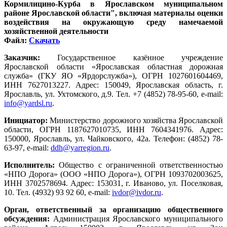
Кормилицино-Курба в Ярославском муниципальном
районе Ярославской области", включая материалы оценки
воздействия на окружающую среду намечаемой
хозяйственной деятельности
Файл:
Скачать
Заказчик:
Государственное казённое учреждение
Ярославской области «Ярославская областная дорожная
служба» (ГКУ ЯО «Ярдорслужба»), ОГРН 1027601604469,
ИНН 7627013227. Адрес: 150049, Ярославская область, г.
Ярославль, ул. Ухтомского, д.9. Тел. +7 (4852) 78-95-60, e-mail:
info@yardsl.ru
.
Инициатор:
Министерство дорожного хозяйства Ярославской
области, ОГРН 1187627010735, ИНН 7604341976. Адрес:
150000, Ярославль, ул. Чайковского, 42а. Телефон: (4852) 78-
63-97, e-mail:
ddh@yarregion.ru
.
Исполнитель:
Общество с ограниченной ответственностью
«НПО Дорога» (ООО «НПО Дорога»), ОГРН 1093702003625,
ИНН 3702578694. Адрес: 153031, г. Иваново, ул. Поселковая,
10. Тел. (4932) 93 92 60, e-mail:
ivdor@ivdor.ru
.
Орган, ответственный за организацию общественного
обсуждения:
Администрация Ярославского муниципального