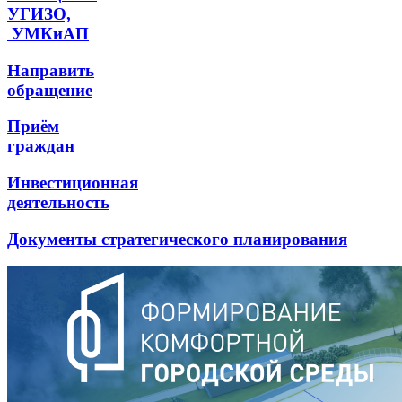
УГИЗО,
УМКиАП
Направить
обращение
Приём
граждан
Инвестиционная
деятельность
Документы стратегического планирования